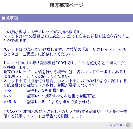
留意事項ページ
留意事項
この掲示板はマルチスレッド式の掲示板です。
スレッドは1つの話題ごとに成立し、誰でも自由に閲覧と返信を行なうこ
とができます。
スレッドは
"ガンバ"
が作成します。ご希望の「新しいスレッド」 があ
るときは「ご要望」に投稿してください。
1スレッド当りの最大記事数は100件です。これを超えると「過去ログ」
へ移動します。
既存のスレッドに返信を行なう場合には、各スレッドの一番下にある返
信専用フォームより投稿してください。
スレッド中で引用を行う場合、コメント中に以下の例のように記述する
と該当部分が自動リンクされ、参照が容易になります。
>>5
→ 記事No.5を参照可能。
>>5-
→ 記事No.5以降すべてを連番で参照可能。
>>5-8
→ 記事No.5～8までを連番で参照可能。
"ガンバ"
が本掲示板にふさわしくないと判断する記事や、他人を誹謗中
傷する記事，スレッドは予告なく削除 します。
トップに戻る