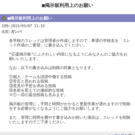
■掲示板利用上のお願い
■掲示板利用上のお願い
日時:2013/03/07 11:33
名前:
ガンバ
各学校のスレッドは管理者が作成しますので，希望の学校名を「スレ
ッド作成のご要望」に書き込んでください。
"応援掲示板"にふさわしい内容になるようにみなさんのご協力をお
願いいたします。
なお，以下の書き込みは削除の対象となります。
①個人，チームを誹謗中傷する投稿
②苦言と思われる投稿
③意見や予想を求める投稿
④名前を変えての連続的な投稿
※①～④の返信投稿も含みます。
掲示板の管理に，手間と時間がかかると更新作業が遅れますので削除
をする必要がなくなるようにご協力をお願いします。
また，管理に時間を費やす書き込みが続いた場合は，スレッドを削除
いたしますのでご了承ください。