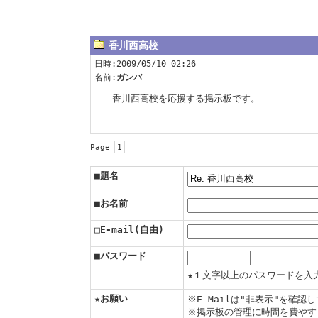
香川西高校
日時:2009/05/10 02:26
名前:
ガンバ
香川西高校を応援する掲示板です。
Page
1
■題名
■お名前
□E-mail(自由)
■パスワード
★１文字以上のパスワードを入
★お願い
※E-Mailは"非表示"を確
※掲示板の管理に時間を費やす