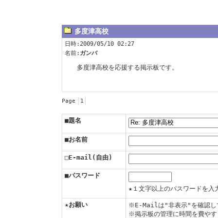
多度津高校
日時:2009/05/10 02:27
名前:
ガンバ
多度津高校を応援する掲示板です。
Page
1
■題名
■お名前
□E-mail(自由)
■パスワード
★１文字以上のパスワードを入
★お願い
※E-Mailは"非表示"を確
※掲示板の管理に時間を費やす