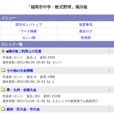
「福岡市中学・軟式野球」掲示板
メニュー
部活ガンバトップ
留意事項
ワード検索
過去ログ
ガンバ用
管理用
スレッド一覧
■掲示板ご利用上の注意
作成者:
ガンバ
返信:
1
参照:
5935
最終更新:
2011/06/20 18:05
by ガンバ
その他の大会情報
作成者:
ガンバ
返信:
4
参照:
1966
最終更新:
2022/05/04 19:53
by j
県・九州・全国大会
作成者:
ガンバ
返信:
162
参照:
15338
最終更新:
2021/11/26 11:45
by まえとニマの家族溝下は偽装死亡
総体・区大会・市大会