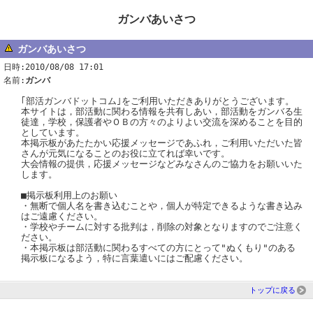
ガンバあいさつ
ガンバあいさつ
日時:2010/08/08 17:01
名前:
ガンバ
｢部活ガンバドットコム｣をご利用いただきありがとうございます。
本サイトは，部活動に関わる情報を共有しあい，部活動をガンバる生
徒達，学校，保護者やＯＢの方々のよりよい交流を深めることを目的
としています。
本掲示板があたたかい応援メッセージであふれ，ご利用いただいた皆
さんが元気になることのお役に立てれば幸いです。
大会情報の提供，応援メッセージなどみなさんのご協力をお願いいた
します。
■掲示板利用上のお願い
・無断で個人名を書き込むことや，個人が特定できるような書き込み
はご遠慮ください。
・学校やチームに対する批判は，削除の対象となりますのでご注意く
ださい。
・本掲示板は部活動に関わるすべての方にとって"ぬくもり"のある
掲示板になるよう，特に言葉遣いにはご配慮ください。
トップに戻る