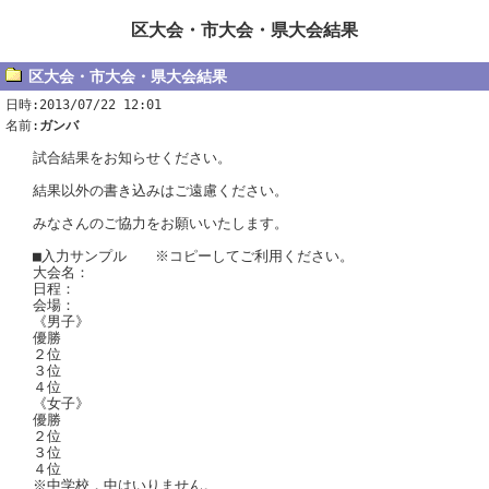
区大会・市大会・県大会結果
区大会・市大会・県大会結果
日時:2013/07/22 12:01
名前:
ガンバ
試合結果をお知らせください。
結果以外の書き込みはご遠慮ください。
みなさんのご協力をお願いいたします。
■入力サンプル ※コピーしてご利用ください。
大会名：
日程：
会場：
《男子》
優勝
２位
３位
４位
《女子》
優勝
２位
３位
４位
※中学校，中はいりません。