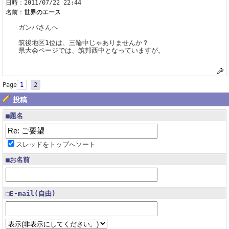
日時：2011/07/22 22:44
名前：
世界のエース
ガンバさんへ
筑後地区1位は、三輪中じゃありませんか？
県大会ページでは、筑邦西中となっていますが。
Page
1
2
投稿
■題名
スレッドをトップへソート
■お名前
□E-mail(自由)