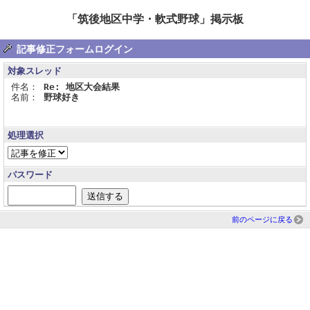
「筑後地区中学・軟式野球」掲示板
記事修正フォームログイン
対象スレッド
件名：
Re: 地区大会結果
名前：
野球好き
処理選択
パスワード
前のページに戻る