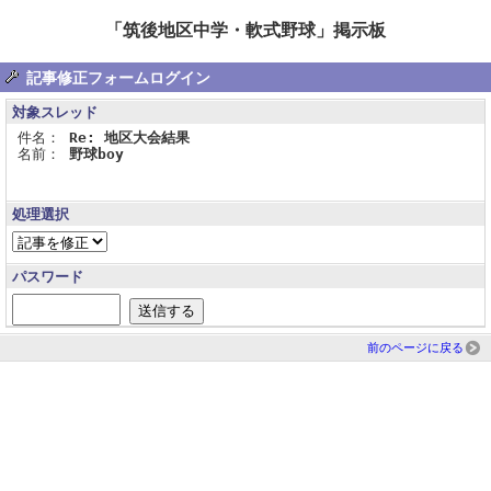
「筑後地区中学・軟式野球」掲示板
記事修正フォームログイン
対象スレッド
件名：
Re: 地区大会結果
名前：
野球boy
処理選択
パスワード
前のページに戻る