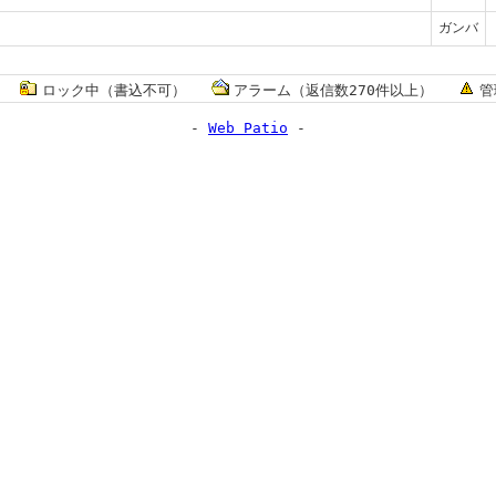
ガンバ
ロック中（書込不可）
アラーム（返信数270件以上）
管
-
Web Patio
-