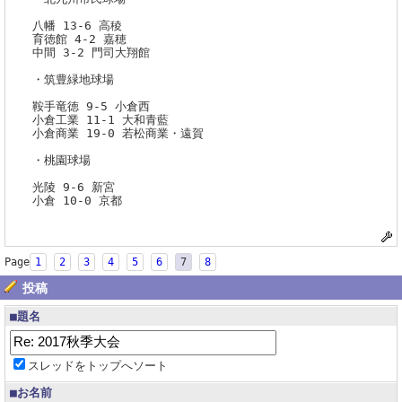
八幡 13-6 高稜
育徳館 4-2 嘉穂
中間 3-2 門司大翔館
・筑豊緑地球場
鞍手竜徳 9-5 小倉西
小倉工業 11-1 大和青藍
小倉商業 19-0 若松商業・遠賀
・桃園球場
光陵 9-6 新宮
小倉 10-0 京都
Page
1
2
3
4
5
6
7
8
投稿
■題名
スレッドをトップへソート
■お名前