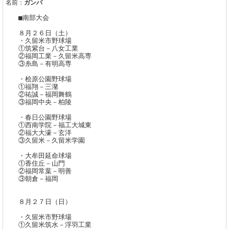
名前：
ガンバ
■南部大会
８月２６日（土）
・久留米市野球場
①筑紫台－八女工業
②福岡工業－久留米高専
③糸島－有明高専
・桧原公園野球場
①福翔－三潴
②祐誠－福岡舞鶴
③福岡中央－柏陵
・春日公園野球場
①西南学院－福工大城東
②福大大濠－玄洋
③久留米－久留米学園
・大牟田延命球場
①香住丘－山門
②福岡常葉－明善
③朝倉－福岡
８月２７日（日）
・久留米市野球場
①久留米筑水－浮羽工業