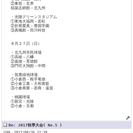
②東筑－玄界
稲築志耕館－北九州
・光陵グリーンスタジアム
①東海大福岡－若松
②折尾愛真－豊国学園
③真颯館－田川科技
８月２７日（日）
・北九州市民球場
①高稜－八幡
②嘉穂－育徳館
③門司大翔館－中間
・筑豊緑地球場
①小倉西－鞍手竜徳
②小倉工業－大和青藍
③小倉商業－若商・遠賀
・桃園球場
①新宮－光陵
②小倉－京都
Re: 2017秋季大会( No.5 )
日時：2017/08/26 22:39