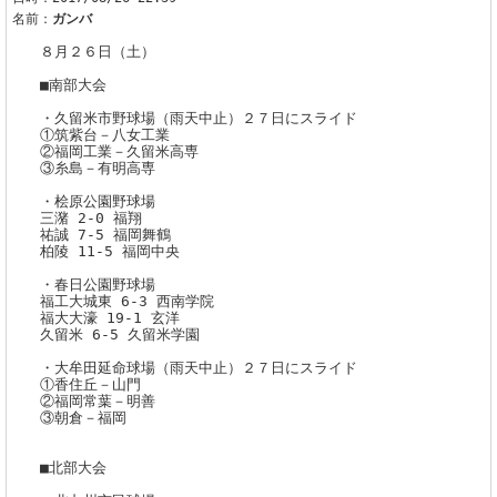
名前：
ガンバ
８月２６日（土）
■南部大会
・久留米市野球場（雨天中止）２７日にスライド
①筑紫台－八女工業
②福岡工業－久留米高専
③糸島－有明高専
・桧原公園野球場
三潴 2-0 福翔
祐誠 7-5 福岡舞鶴
柏陵 11-5 福岡中央
・春日公園野球場
福工大城東 6-3 西南学院
福大大濠 19-1 玄洋
久留米 6-5 久留米学園
・大牟田延命球場（雨天中止）２７日にスライド
①香住丘－山門
②福岡常葉－明善
③朝倉－福岡
■北部大会