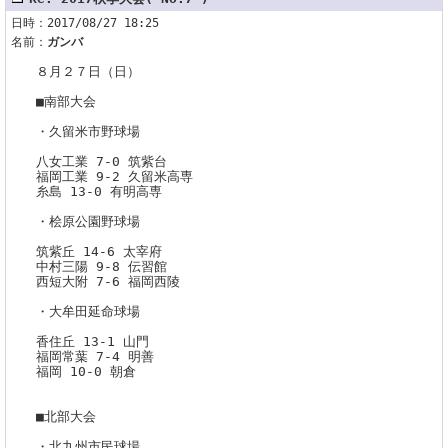
日時：2017/08/27 18:25
名前：
ガンバ
８月２７日（日）
■南部大会
・久留米市野球場
八女工業 7-0 筑紫台
福岡工業 9-2 久留米高専
糸島 13-0 有明高専
・桧原公園野球場
筑紫丘 14-6 太宰府
中村三陽 9-8 伝習館
西短大附 7-6 福岡西陵
・大牟田延命球場
香住丘 13-1 山門
福岡常葉 7-4 明善
福岡 10-0 朝倉
■北部大会
・北九州市民球場