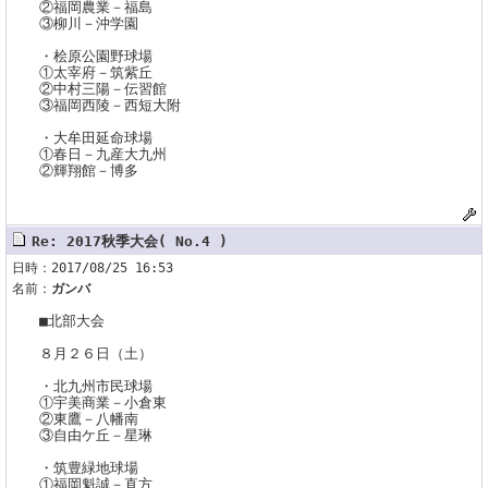
②福岡農業－福島
③柳川－沖学園
・桧原公園野球場
①太宰府－筑紫丘
②中村三陽－伝習館
③福岡西陵－西短大附
・大牟田延命球場
①春日－九産大九州
②輝翔館－博多
Re: 2017秋季大会( No.4 )
日時：2017/08/25 16:53
名前：
ガンバ
■北部大会
８月２６日（土）
・北九州市民球場
①宇美商業－小倉東
②東鷹－八幡南
③自由ケ丘－星琳
・筑豊緑地球場
①福岡魁誠－直方