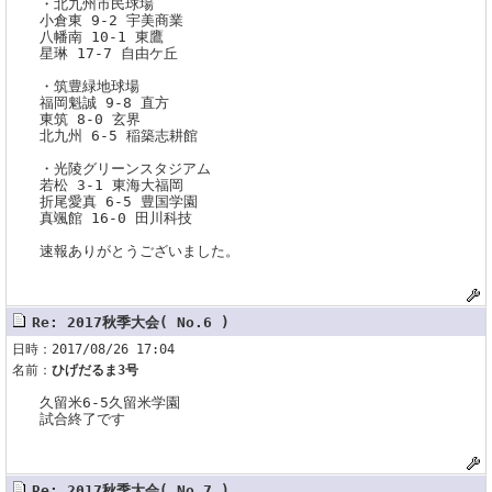
・北九州市民球場
小倉東 9-2 宇美商業
八幡南 10-1 東鷹
星琳 17-7 自由ケ丘
・筑豊緑地球場
福岡魁誠 9-8 直方
東筑 8-0 玄界
北九州 6-5 稲築志耕館
・光陵グリーンスタジアム
若松 3-1 東海大福岡
折尾愛真 6-5 豊国学園
真颯館 16-0 田川科技
速報ありがとうございました。
Re: 2017秋季大会( No.6 )
日時：2017/08/26 17:04
名前：
ひげだるま3号
久留米6-5久留米学園
試合終了です
Re: 2017秋季大会( No.7 )