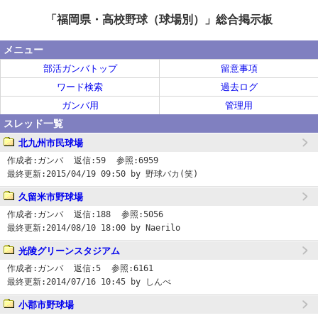
「福岡県・高校野球（球場別）」総合掲示板
メニュー
部活ガンバトップ
留意事項
ワード検索
過去ログ
ガンバ用
管理用
スレッド一覧
北九州市民球場
作成者:
ガンバ
返信:
59
参照:
6959
最終更新:
2015/04/19 09:50
by 野球バカ(笑)
久留米市野球場
作成者:
ガンバ
返信:
188
参照:
5056
最終更新:
2014/08/10 18:00
by Naerilo
光陵グリーンスタジアム
作成者:
ガンバ
返信:
5
参照:
6161
最終更新:
2014/07/16 10:45
by しんべ
小郡市野球場