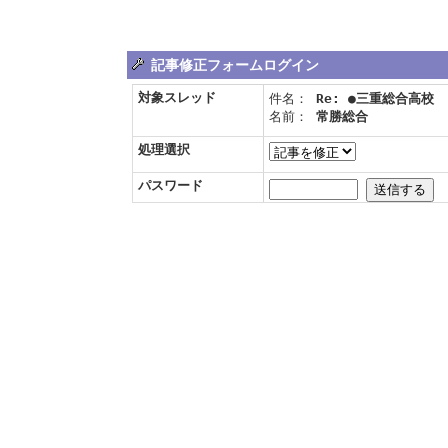
記事修正フォームログイン
対象スレッド
件名：
Re: ●三重総合高校
名前：
常勝総合
処理選択
パスワード