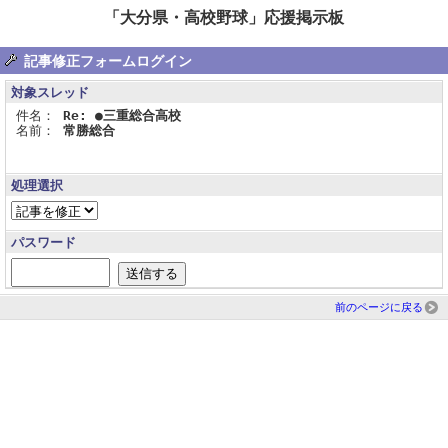
「大分県・高校野球」応援掲示板
記事修正フォームログイン
対象スレッド
件名：
Re: ●三重総合高校
名前：
常勝総合
処理選択
パスワード
前のページに戻る