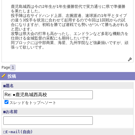
鹿児島城西は今の2年生が1年生優勝世代で実力通りに県で準優勝
を果たしました。
投手陣は右サイドハンド上原、左腕渡邊、速球派の1年平とタイプ
の違う3投手を状況に合わせて起用するので今回は1回戦からの試
合になりますが、初戦を勝てば連戦でも勢いがついて勝ちあがれる
と思います。
攻撃は県大会の打率も高かったし、エンドランなど多彩な機動力を
仕掛ける金城監督の采配にも期待したいです。
同ブロックには中部商業、海星、九州学院など強豪揃いですが、頑
張って欲しいです。
Page
1
投稿
■題名
スレッドをトップへソート
■お名前
□E-mail(自由)