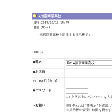
●指宿商業高校
日時:2013/10/13 18:49
名前:
ガンバ
指宿商業高校を応援する掲示板です。
Page
1
■題名
■お名前
□E-mail(自由)
■パスワード
★１文字以上のパスワードを入
★お願い
※E-Mailは"非表示"を確
※掲示板の管理に時間を費やす