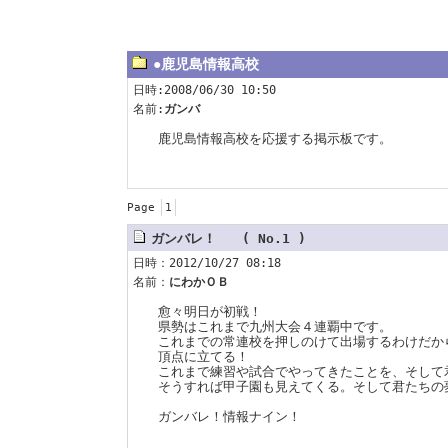
●鹿児島情報高校
日時:2008/06/30 10:50
名前:
ガンバ
鹿児島情報高校を応援する掲示板です。
Page
1
ガンバレ！ ( No.1 )
日時：2012/10/27 08:18
名前：
にわかＯＢ
愈々明日が初戦！
県勢はこれまで九州大会４連覇中です。
これまでの常連校を押しのけて出場するわけだか
頂点に立てる！
これまで練習や試合でやってきたことを、そして
そうすれば甲子園も見えてくる。そして君たちの
ガンバレ！情報ナイン！