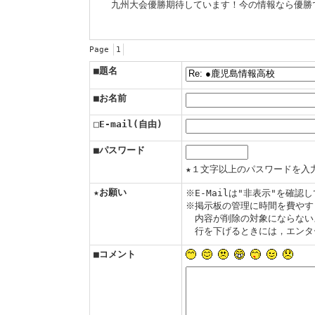
九州大会優勝期待しています！今の情報なら優勝
Page
1
■題名
■お名前
□E-mail(自由)
■パスワード
★１文字以上のパスワードを入
★お願い
※E-Mailは"非表示"を確
※掲示板の管理に時間を費やす
内容が削除の対象にならない
行を下げるときには，エンタ
■コメント