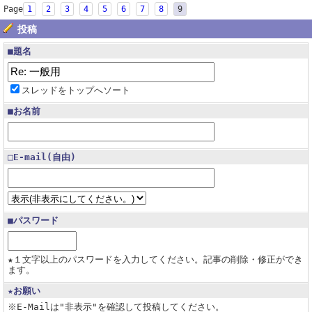
Page
1
2
3
4
5
6
7
8
9
投稿
■題名
スレッドをトップへソート
■お名前
□E-mail(自由)
■パスワード
★１文字以上のパスワードを入力してください。記事の削除・修正ができ
ます。
★お願い
※E-Mailは"非表示"を確認して投稿してください。