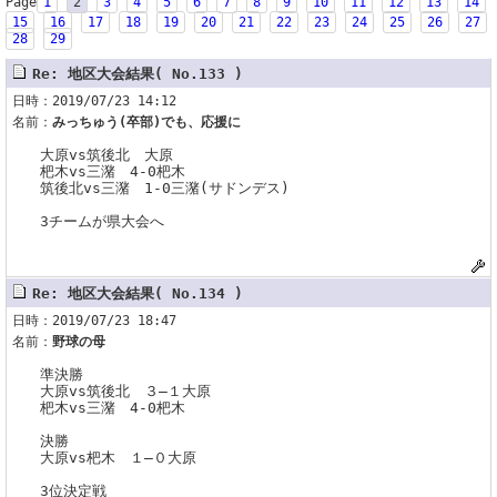
Page
1
2
3
4
5
6
7
8
9
10
11
12
13
14
15
16
17
18
19
20
21
22
23
24
25
26
27
28
29
Re: 地区大会結果( No.133 )
日時：2019/07/23 14:12
名前：
みっちゅう(卒部)でも、応援に
大原vs筑後北 大原
杷木vs三潴 4-0杷木
筑後北vs三潴 1-0三潴(サドンデス)
3チームが県大会へ
Re: 地区大会結果( No.134 )
日時：2019/07/23 18:47
名前：
野球の母
準決勝
大原vs筑後北 ３―１大原
杷木vs三潴 4-0杷木
決勝
大原vs杷木 １―０大原
3位決定戦