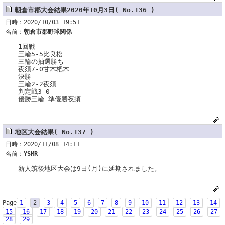
朝倉市郡大会結果2020年10月3日( No.136 )
日時：2020/10/03 19:51
名前：
朝倉市郡野球関係
1回戦
三輪5-5比良松
三輪の抽選勝ち
夜須7-0甘木杷木
決勝
三輪2-2夜須
判定戦3-0
優勝三輪 準優勝夜須
地区大会結果( No.137 )
日時：2020/11/08 14:11
名前：
YSMR
新人筑後地区大会は9日(月)に延期されました。
Page
1
2
3
4
5
6
7
8
9
10
11
12
13
14
15
16
17
18
19
20
21
22
23
24
25
26
27
28
29