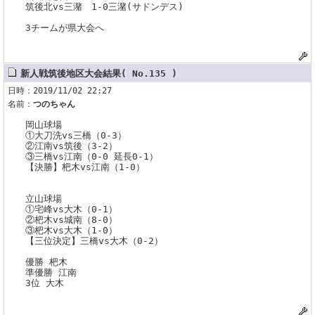
筑後北vs三潴 1-0三潴(サドンデス)
3チームが県大会へ
新人戦筑後地区大会結果( No.135 )
日時：2019/11/02 22:27
名前：
つのちゃん
岡山球場
①大刀洗vs三橋（0-3）
②江南vs筑後（3-2）
③三橋vs江南（0-0 延長0-1）
【決勝】杷木vs江南（1-0）
立山球場
①宅峰vs大木（0-1）
②杷木vs城南（8-0）
③杷木vs大木（1-0）
【三位決定】三橋vs大木（0-2）
優勝 杷木
準優勝 江南
3位 大木