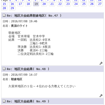
Page
1
2
3
4
5
6
7
8
9
10
11
12
13
14
15
16
17
18
19
20
21
22
23
24
25
26
27
28
29
Re: 地区大会結果朝倉地区( No.47 )
日時：2016/07/08 19:46
名前：
夜須のライト
朝倉地区
会場 甘木球場 甘木中学
結果 一回戦 比良松2-0甘木
三輪1-0杷木
準決勝 比良松1-4夜須
決勝 夜須4-2三輪
二位決定戦比良松3-2三輪
Re: 地区大会結果( No.48 )
日時：2016/07/09 14:37
名前：
朝倉地区
久留米地区の１位～４位わかる方教えてください
Re: 地区大会結果( No.49 )