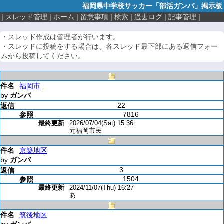
福岡県中学校サッカー「部活ガンバ」掲示板
|
スレッド管理
|
ホーム
|
留意事項
|
検索
|
過去ログ
|
記事管理
|
・スレッド作成は管理者が行います。
・スレッドに投稿をする場合は、各スレッド最下部にある返信フォー
ムから投稿してください。
福岡市
by
ガンバ
22
7816
2026/07/04(Sat) 15:36
元福岡市民
京築地区
by
ガンバ
3
1504
2024/11/07(Thu) 16:27
あ
筑後地区