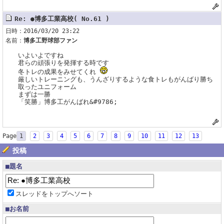
Re: ●博多工業高校( No.61 )
日時：2016/03/20 23:22
名前：
博多工野球部ファン
いよいよですね
君らの頑張りを発揮する時です
冬トレの成果をみせてくれ
厳しいトレーニングも、うんざりするような食トレもがんばり勝ち
取ったユニフォーム
まずは一勝
「笑勝」博多工がんばれ&#9786;
Page
1
2
3
4
5
6
7
8
9
10
11
12
13
投稿
■題名
スレッドをトップへソート
■お名前