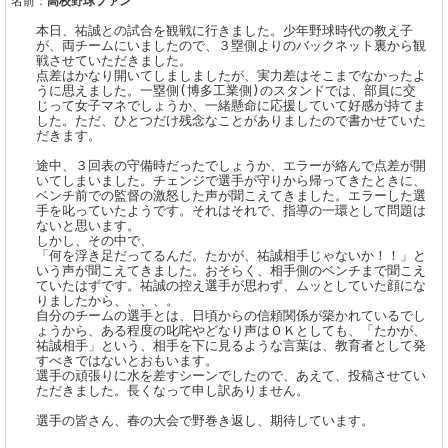
名前：
高校野球ファン
本日、祐誠との試合を観戦に行きました。少年野球時代の教え子
が、両チームにいましたので、３塁側よりのバックネット裏から観
戦させていただきました。
点差はかなり開いてしましましたが、実力差はそこまでなかったよ
うに思えました。一塁側(博多工業側)のスタンドでは、部員に交
じって女子マネでしょうか、一緒懸命に応援していて好感が持てま
した。ただ、ひとつだけ残念なことがありましたので書かせていた
だきます。
途中、３回表の守備時だったでしょうか、エラーが絡んで点差が開
いてしまいました。チェンジで選手が守りから帰ってきたときに、
ベンチ前での監督の激怒した声が聞こえてきました。エラーした選
手を叱っていたようです。それはそれで、指導の一環として問題は
ないと思います。
しかし、その中で、
「何を浮き足だってるんだ。たかが、祐誠相手じゃないか！！」と
いう声が聞こえてきました。おそらく、相手側のベンチまで聞こえ
ていたはずです。祐誠の控え選手が思わず、ムッとしていた顔にな
りましたから、、、、。
自分のチームの選手とは、日頃からの信頼関係が築かれているでし
ょうから、ある程度の叱咤やどなり声はＯＫとしても、「たかが、
祐誠相手」という、相手を下に見るような言葉は、教育者として発
すべきではないとおもいます。
選手の頑張りに水を差すシーンでしたので、あえて、投稿させてい
ただきました。長くなって申し訳ありません。
選手の皆さん、春の大会で野巻き返し、期待しています。