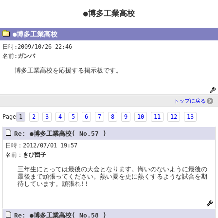
●博多工業高校
●博多工業高校
日時:2009/10/26 22:46
名前:
ガンバ
博多工業高校を応援する掲示板です。
トップに戻る
Page
1
2
3
4
5
6
7
8
9
10
11
12
13
Re: ●博多工業高校( No.57 )
日時：2012/07/01 19:57
名前：
きび団子
三年生にとっては最後の大会となります。悔いのないように最後の
最後まで頑張ってください。熱い夏を更に熱くするような試合を期
待しています。頑張れ!!
Re: ●博多工業高校( No.58 )